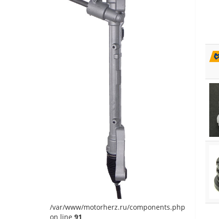
/var/www/motorherz.ru/components.php
on line
91