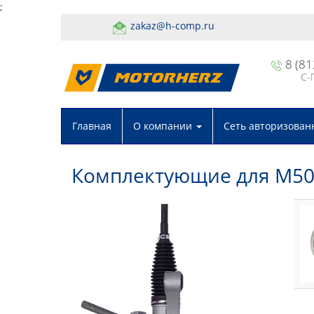
;
zakaz@h-comp.ru
8 (81
С-
Главная
О компании
Сеть авторизован
Комплектующие для M5046