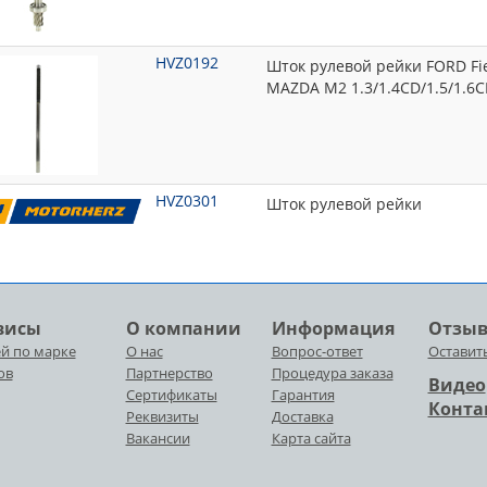
HVZ0192
Шток рулевой рейки FORD Fies
MAZDA M2 1.3/1.4CD/1.5/1.6C
HVZ0301
Шток рулевой рейки
висы
О компании
Информация
Отзы
й по марке
О нас
Вопрос-ответ
Оставит
ов
Партнерство
Процедура заказа
Видео
Сертификаты
Гарантия
Конта
Реквизиты
Доставка
Вакансии
Карта сайта