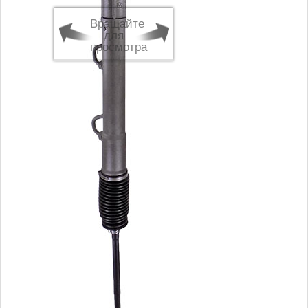
Вращайте
для
просмотра