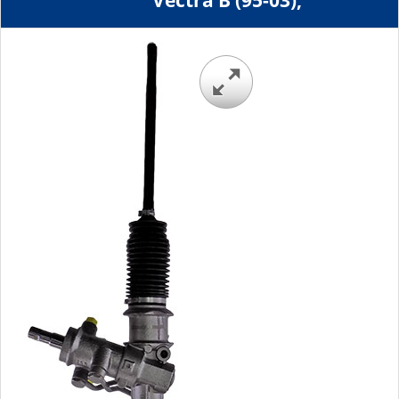
Vectra B (95-03),