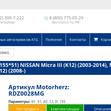
2) 309-7-222
8 (800) 775-05-29
Петербург
Бесплатно по РФ
ных автосервисов ATG
Полезное
Контакты
Корзин
028MG
5*51) NISSAN Micra III (K12) (2003-2014), No
12) (2008-)
Артикул Motorherz:
RDZ0028MG
Параметры:
d1: 51, d2: 12, D: 155
Тип продукта
Комплектующие
Описани