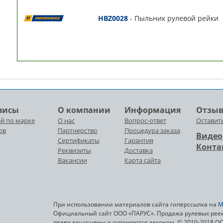
HBZ0028
- Пыльник рулевой рейки
висы
О компании
Информация
Отзы
й по марке
О нас
Вопрос-ответ
Оставит
ов
Партнерство
Процедура заказа
Видео
Сертификаты
Гарантия
Конта
Реквизиты
Доставка
Вакансии
Карта сайта
При использовании материалов сайта гиперссылка на
M
Официальный сайт ООО «ПАРУС». Продажа рулевых реек,
права защищены и охраняются законом. © 2010-2018 О