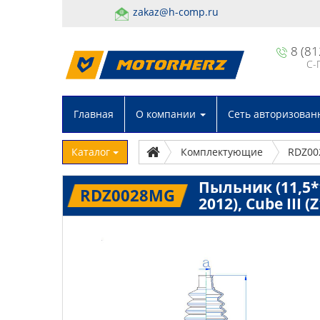
zakaz@h-comp.ru
8 (81
С-
Главная
О компании
Сеть авторизован
Каталог
Комплектующие
RDZ0
Пыльник (11,5*15
RDZ0028MG
2012), Cube III (Z