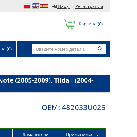
Вход
Регистрация
Корзина (
0
)
а (
0
)
te (2005-2009), Tiida I (2004-
OEM: 482033U025
е
Заменители
Применимость