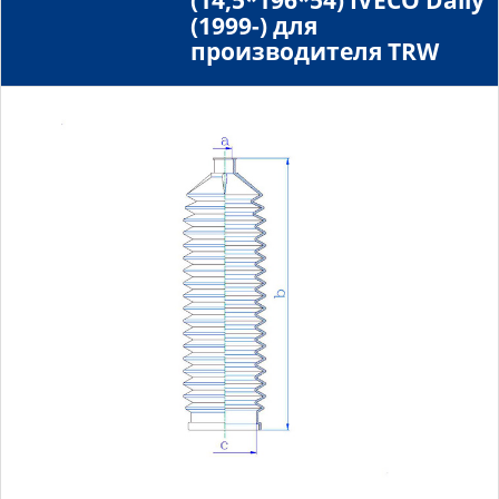
(14,5*196*54) IVECO Daily
(1999-) для
производителя TRW