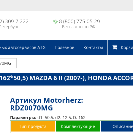
2) 309-7-222
8 (800) 775-05-29
Петербург
Бесплатно по РФ
ных автосервисов ATG
Полезное
Контакты
Корзин
070MG
62*50,5) MAZDA 6 II (2007-), HONDA ACCORD
Артикул Motorherz:
RDZ0070MG
Параметры:
d1: 50.5, d2: 12.5, D: 162
Тип продукта
Комплектующие
Описани