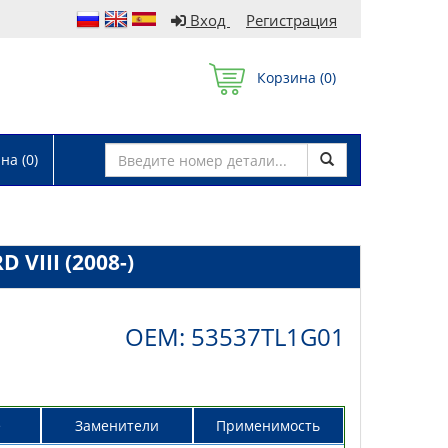
Вход
Регистрация
Корзина (
0
)
а (
0
)
 VIII (2008-)
OEM: 53537TL1G01
е
Заменители
Применимость