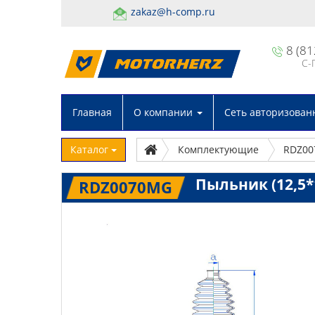
zakaz@h-comp.ru
8 (81
С-
Главная
О компании
Сеть авторизован
Каталог
Комплектующие
RDZ0
Пыльник (12,5*1
RDZ0070MG