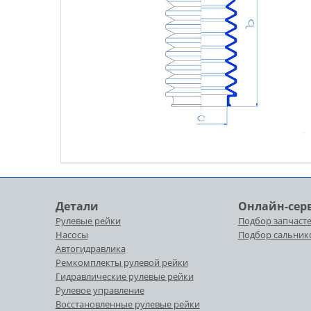
Детали
Онлайн-сер
Рулевые рейки
Подбор запчасте
Насосы
Подбор сальник
Автогидравлика
Ремкомплекты рулевой рейки
Гидравлические рулевые рейки
Рулевое управление
Восстановленные рулевые рейки