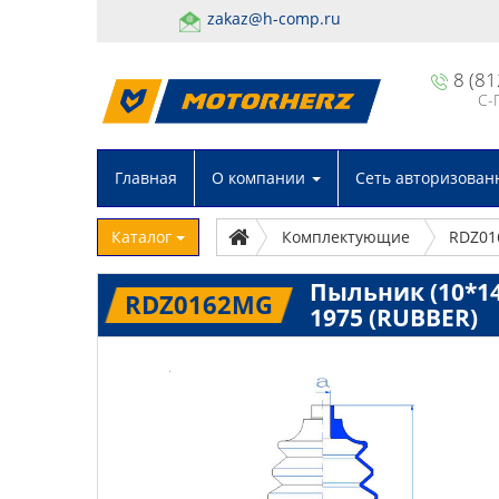
zakaz@h-comp.ru
8 (81
С-
Главная
О компании
Сеть авторизован
Каталог
Комплектующие
RDZ0
Пыльник (10*145
RDZ0162MG
1975 (RUBBER)