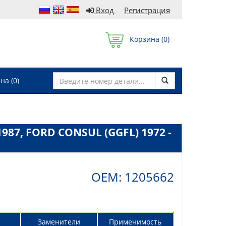
Вход
Регистрация
Корзина (
0
)
а (
0
)
1987, FORD CONSUL (GGFL) 1972 -
OEM: 1205662
е
Заменители
Применимость