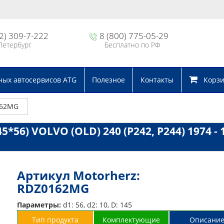
2) 309-7-222
8 (800) 775-05-29
Петербург
Бесплатно по РФ
ных автосервисов ATG
Полезное
Контакты
Корзин
162MG
*56) VOLVO (OLD) 240 (P242, P244) 1974 - 
Артикул Motorherz:
RDZ0162MG
Параметры:
d1: 56, d2: 10, D: 145
Тип продукта
Комплектующие
Описани