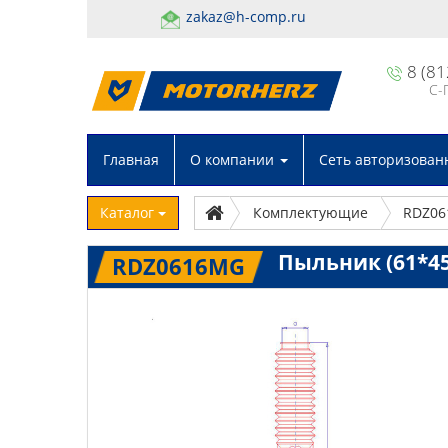
zakaz@h-comp.ru
8 (81
С-
Главная
О компании
Сеть авторизован
Каталог
Комплектующие
RDZ0
Пыльник (61*45
RDZ0616MG