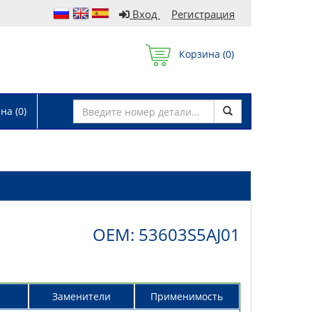
Вход
Регистрация
Корзина (
0
)
а (
0
)
OEM: 53603S5AJ01
е
Заменители
Применимость