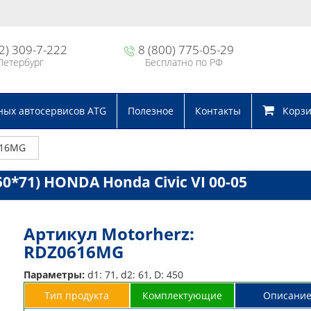
2) 309-7-222
8 (800) 775-05-29
Петербург
Бесплатно по РФ
ных автосервисов ATG
Полезное
Контакты
Корзин
616MG
0*71) HONDA Honda Civic VI 00-05
Артикул Motorherz:
RDZ0616MG
Параметры:
d1: 71, d2: 61, D: 450
Тип продукта
Комплектующие
Описани