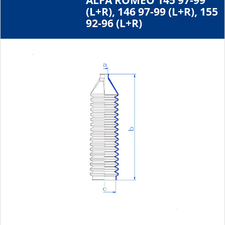
ALFA ROMEO 145 97-99
(L+R), 146 97-99 (L+R), 155
92-96 (L+R)