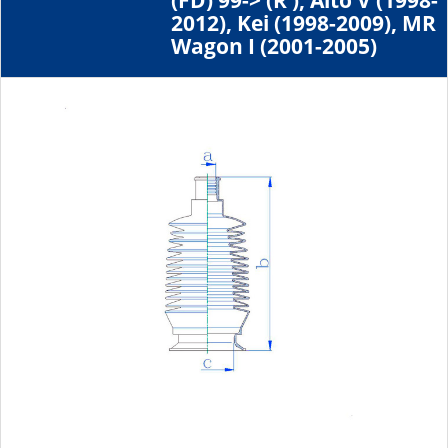
(FD) 99-> (R ), Alto V (1998-
2012), Kei (1998-2009), MR
Wagon I (2001-2005)