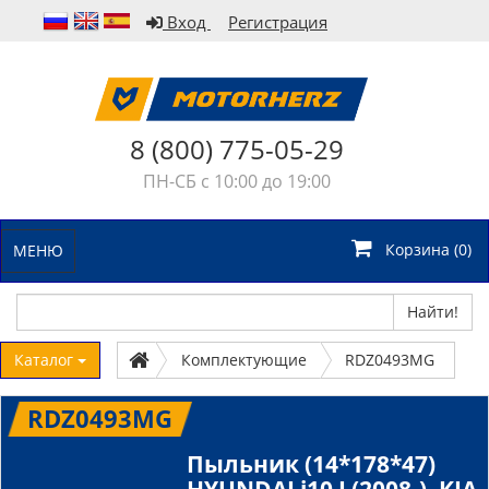
Вход
Регистрация
8 (800) 775-05-29
ПН-СБ с 10:00 до 19:00
Корзина (
0
)
МЕНЮ
Найти!
Каталог
Комплектующие
RDZ0493MG
RDZ0493MG
Пыльник (14*178*47)