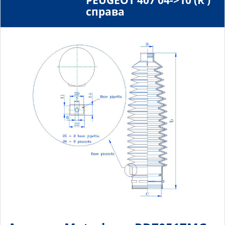
PEUGEOT 407 04->10 (R )
справа