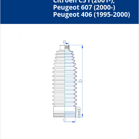
Citroen C5 I (2001-),
Peugeot 607 (2000-)
Peugeot 406 (1995-2000)