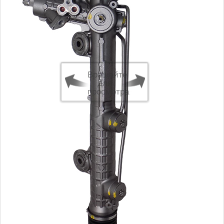
Вращайте
для
просмотра