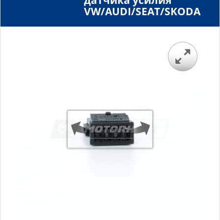
датчика усилия
VW/AUDI/SEAT/SKODA
Вращайте
для
просмотра