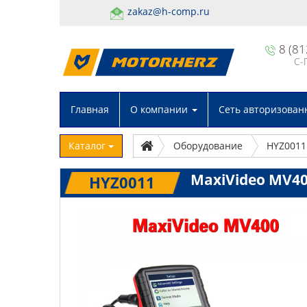
zakaz@h-comp.ru
8 (81
С-
Главная
О компании
Сеть авторизован
Каталог
Оборудование
HYZ0011
MaxiVideo MV4
HYZ0011