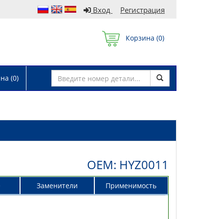
Вход
Регистрация
Корзина (
0
)
а (
0
)
OEM: HYZ0011
е
Заменители
Применимость