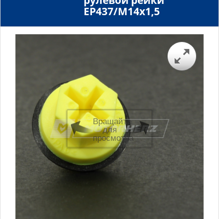
рулевой рейки
EP437/M14x1,5
Вращайте
для
просмотра