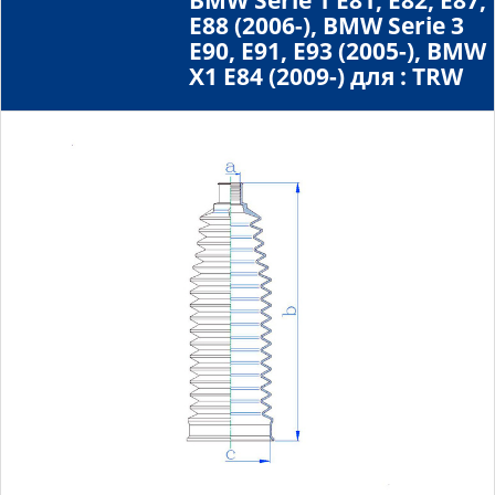
BMW Serie 1 E81, E82, E87,
E88 (2006-), BMW Serie 3
E90, E91, E93 (2005-), BMW
X1 E84 (2009-) для : TRW