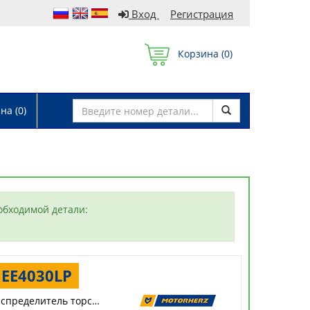
Вход
Регистрация
Корзина (
0
)
а (
0
)
обходимой детали:
EE4030LP
Распределитель торсиона