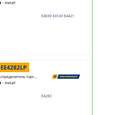
t
- metall
E4030
E4143
E4421
EE4282LP
Распределитель торсиона
t
- metall
E4282