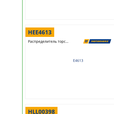
HEE4613
Распределитель торсиона
E4613
HLL00398