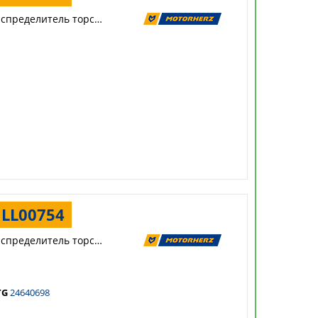
Распределитель торсиона
LL00754
Распределитель торсиона
TG
24640698