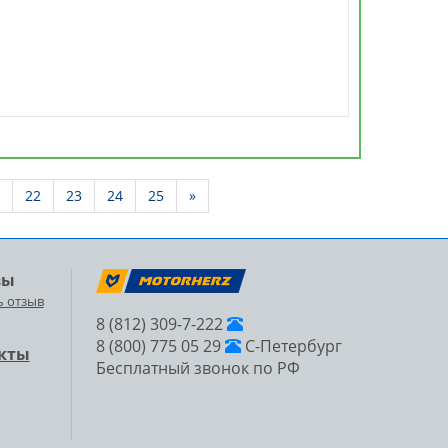
Ð¡Ð»ÐµÐ
22
23
24
25
»
´.
вы
ь отзыв
8 (812) 309-7-222
8 (800) 775 05 29
С-Петербург
кты
Бесплатный звонок по РФ