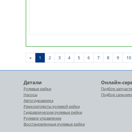
ÐŸÑ€ÐµÐ
«
1
2
3
4
5
6
7
8
9
10
´.
Детали
Онлайн-сер
Рулевые рейки
Подбор запчасте
Насосы
Подбор сальник
Автогидравлика
Ремкомплекты рулевой рейки
Гидравлические рулевые рейки
Рулевое управление
Восстановленные рулевые рейки