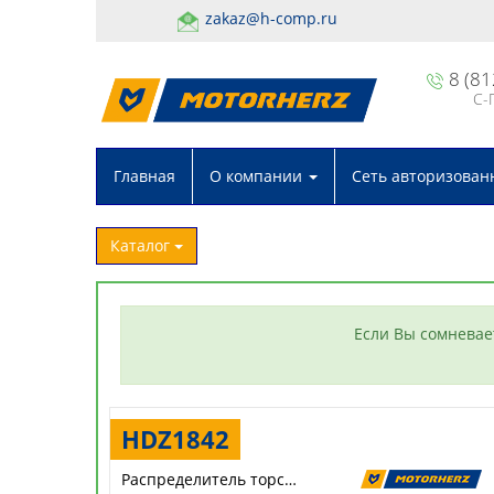
zakaz@h-comp.ru
8 (81
С-
Главная
О компании
Сеть авторизован
Каталог
Если Вы сомневае
HDZ1842
Распределитель торсиона