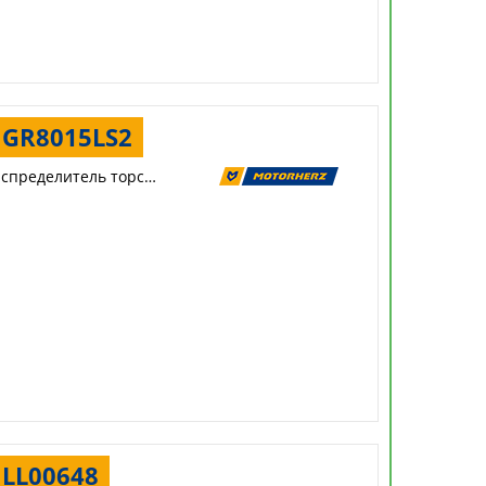
GR8015LS2
Распределитель торсиона
LL00648