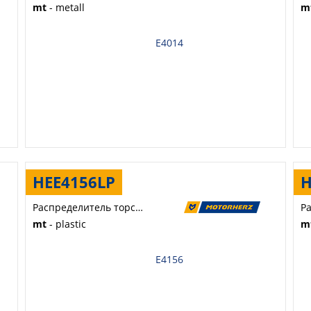
mt
- metall
m
E4014
HEE4156LP
H
Распределитель торсиона
mt
- plastic
m
E4156