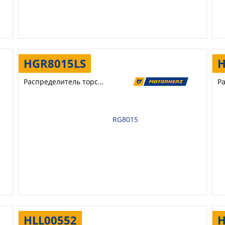
HGR8015LS
H
Распределитель торсиона
RG8015
HLL00552
H