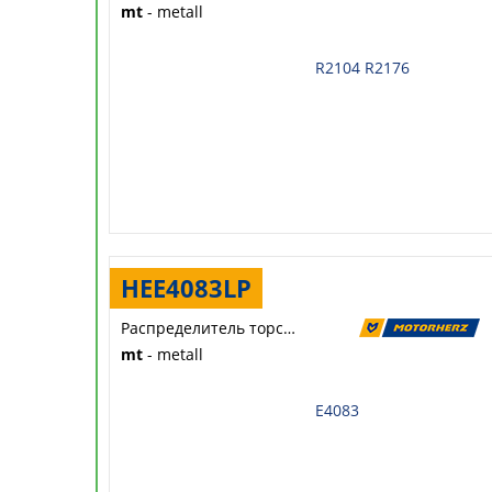
mt
- metall
R2104
R2176
HEE4083LP
Распределитель торсиона
mt
- metall
E4083