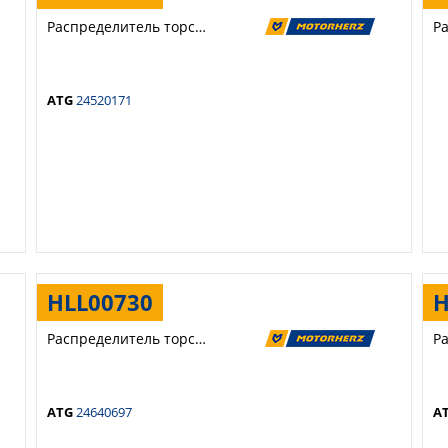
Распределитель торсиона
ATG
24520171
HLL00730
H
Распределитель торсиона
ATG
24640697
A