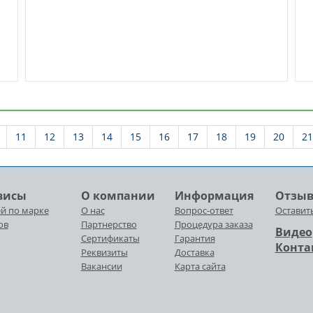
11
12
13
14
15
16
17
18
19
20
21
висы
О компании
Информация
Отзы
й по марке
О нас
Вопрос-ответ
Оставит
ов
Партнерство
Процедура заказа
Видео
Сертификаты
Гарантия
Конта
Реквизиты
Доставка
Вакансии
Карта сайта