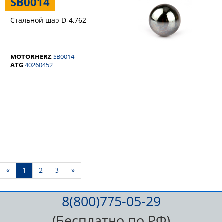
SB0014
Стальной шар D-4,762
MOTORHERZ
SB0014
ATG
40260452
ÐŸÑ€ÐµÐ
Ð¡Ð»ÐµÐ
«
1
2
3
»
´.
´.
8(800)775-05-29
(Бесплатно по РФ)